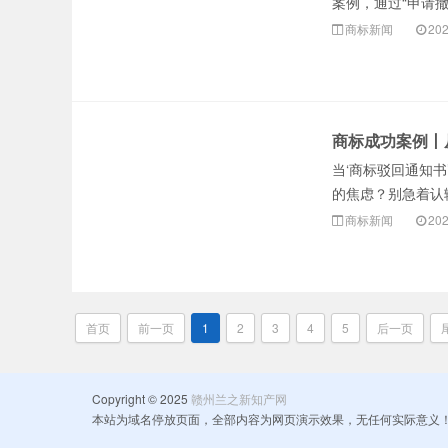
案例，通过“申请撤三”
商标新闻
202
商标成功案例丨
当‘商标驳回通知
的焦虑？别急着认输！
商标新闻
202
首页
前一页
1
2
3
4
5
后一页
Copyright © 2025
赣州兰之新知产网
本站为域名停放页面，全部内容为网页演示效果，无任何实际意义