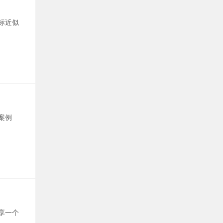
标近似
案例
享一个