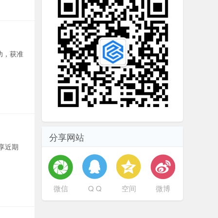
功，获准
分享网站
享近期
微信
Q Q
空间
微博