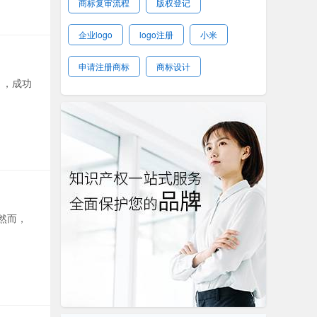
商标复审流程
版权登记
企业logo
logo注册
小米
申请注册商标
商标设计
》，成功
然而，