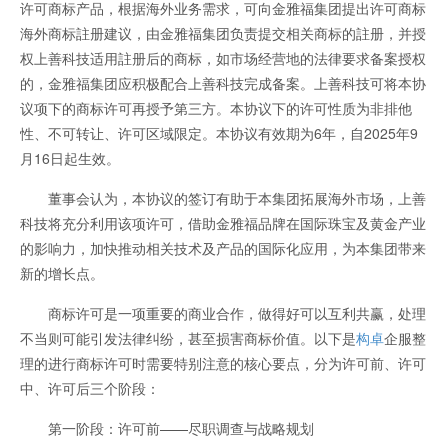
许可商标产品，根据海外业务需求，可向金雅福集团提出许可商标
海外商标註册建议，由金雅福集团负责提交相关商标的註册，并授
权上善科技适用註册后的商标，如市场经营地的法律要求备案授权
的，金雅福集团应积极配合上善科技完成备案。上善科技可将本协
议项下的商标许可再授予第三方。本协议下的许可性质为非排他
性、不可转让、许可区域限定。本协议有效期为6年，自2025年9
月16日起生效。
董事会认为，本协议的签订有助于本集团拓展海外市场，上善
科技将充分利用该项许可，借助金雅福品牌在国际珠宝及黄金产业
的影响力，加快推动相关技术及产品的国际化应用，为本集团带来
新的增长点。
商标许可是一项重要的商业合作，做得好可以互利共赢，处理
不当则可能引发法律纠纷，甚至损害商标价值。以下是
构卓
企服整
理的进行商标许可时需要特别注意的核心要点，分为许可前、许可
中、许可后三个阶段：
第一阶段：许可前——尽职调查与战略规划