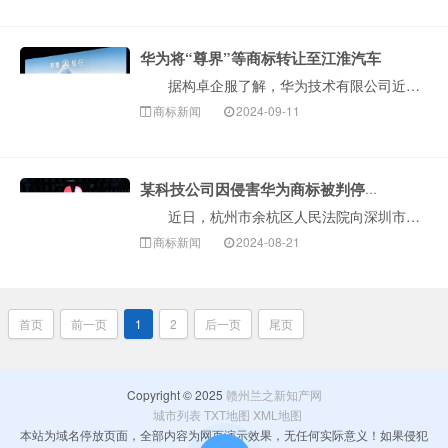
华为将“尊界”等商标转让至江淮汽车
据构卓企服了解，华为技术有限公司近日将持有的十余枚“尊界”“MAEXTRO”“MASTRO”等文字和图形商标转让至安徽江淮汽车集团股份有限公司，商···
商标新闻
2024-09-11
某科技公司因侵害华为商标被判停止侵权并赔偿40万
近日，杭州市余杭区人民法院向深圳市恒盈光通科技有限公司公告送达原告华为技术有限公司与其侵害商标权及不正当竞争纠纷一案判决书。内容显示，法院判决被告···
商标新闻
2024-08-21
首页
前一页
1
2
后一页
尾页
Copyright © 2025
赣州兰之新知产网
城市列表
TXT地图
XML地图
本站为域名停放页面，全部内容为网页演示效果，无任何实际意义！如果侵犯